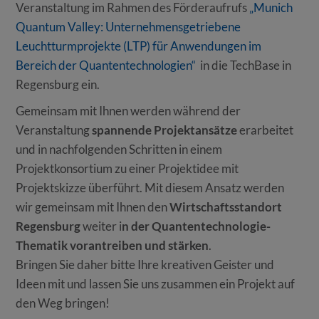
Veranstaltung im Rahmen des Förderaufrufs
„Munich
Quantum Valley: Unternehmensgetriebene
Leuchtturmprojekte (LTP) für Anwendungen im
Bereich der Quantentechnologien“
in die TechBase in
Regensburg ein.
Gemeinsam mit Ihnen werden während der
Veranstaltung
spannende Projektansätze
erarbeitet
und in nachfolgenden Schritten in einem
Projektkonsortium zu einer Projektidee mit
Projektskizze überführt. Mit diesem Ansatz werden
wir gemeinsam mit Ihnen den
Wirtschaftsstandort
Regensburg
weiter i
n der Quantentechnologie-
Thematik vorantreiben und stärken
.
Bringen Sie daher bitte Ihre kreativen Geister und
Ideen mit und lassen Sie uns zusammen ein Projekt auf
den Weg bringen!