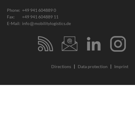
Phone:
+49 941 604889 0
Fax:
+49 941 604889 11
E-Mail:
info
mobilitylogistics.de
Directions
Data protection
Imprint