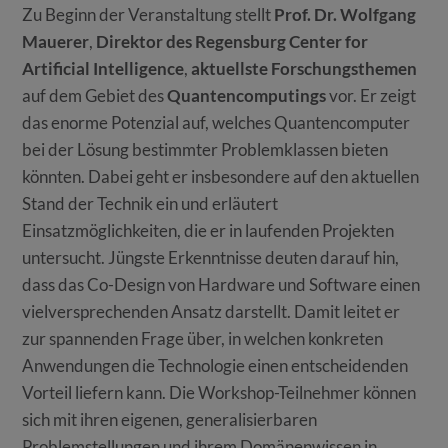
Zu Beginn der Veranstaltung stellt
Prof. Dr. Wolfgang
Mauerer
,
Direktor des Regensburg Center for
Artificial Intelligence
,
aktuellste Forschungsthemen
auf dem Gebiet des
Quantencomputings
vor. Er zeigt
das enorme Potenzial auf, welches Quantencomputer
bei der Lösung bestimmter Problemklassen bieten
könnten. Dabei geht er insbesondere auf den aktuellen
Stand der Technik ein und erläutert
Einsatzmöglichkeiten, die er in laufenden Projekten
untersucht. Jüngste Erkenntnisse deuten darauf hin,
dass das Co-Design von Hardware und Software einen
vielversprechenden Ansatz darstellt. Damit leitet er
zur spannenden Frage über, in welchen konkreten
Anwendungen die Technologie einen entscheidenden
Vorteil liefern kann. Die Workshop-Teilnehmer können
sich mit ihren eigenen, generalisierbaren
Problemstellungen und ihrem Domänenwissen in