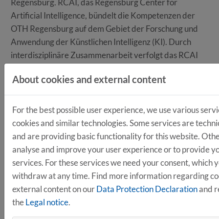
Regensburg. RCAI, das Regensburg Center for
Artificial Intelligence, bündelt die Kompetenzen der
OTH Regensburg auf dem Gebiet der Forschung und
Anwendung der Künstlichen Intelligenz (KI). Durch
interdisziplinäre Zusammenarbeit verfolgt das RCAI
das Ziel, wesentliche Beiträge zur ganzheitlichen und
About cookies and external content
nachhaltigen Erforschung, Entwicklung und
Etablierung von KI-Konzepten und -Lösungen in
Wissenschaft, Industrie und Gesellschaft zu leisten.
For the best possible user experience, we use various servi
cookies and similar technologies. Some services are techni
and are providing basic functionality for this website. Oth
Hinweis:
analyse and improve your user experience or to provide yo
Die Veranstaltung ist Teil der
services. For these services we need your consent, which 
Transformationsnetzwerke der Bundesregierung. Das
withdraw at any time. Find more information regarding c
Regensburger Projekt transform.r unterstützt
external content on our
Data Protection Declaration
and r
Unternehmen bei der Bewältigung des
the
Legal notice
.
Strukturwandels in der Automobilindustrie.