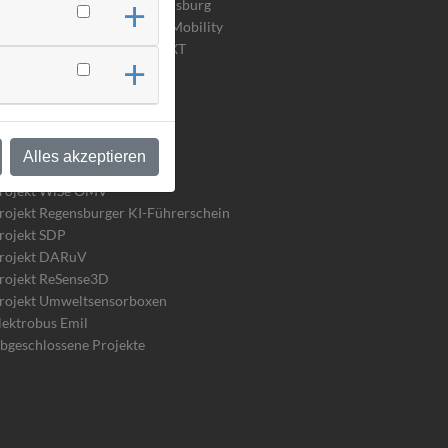
2.R Wasserstoffrunde Regensburg
lattform Safe & Sustainable Mobility
egensburg Smart City R_NEXT
bgeschlossene Projekte
n & Vernetzung
_Lab Mobilität
rojekt BAIKOR_R
Alles akzeptieren
rojekt RSU-Test
rojekt WiSe OMV
rojekt Regensburger KI-Führerschein
rojekt SDP
rojekt DARuV
rojekt ReSense3D
rojekt Umweltsensorboxen
lektrobus Emil
bgeschlossene Projekte