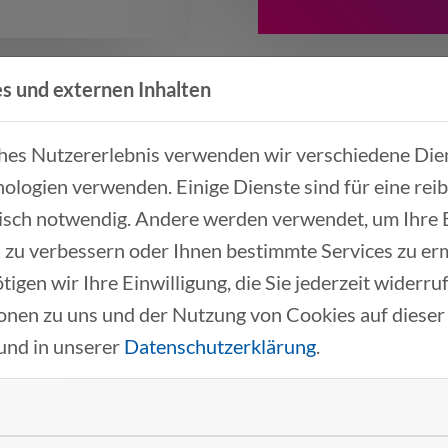
s und externen Inhalten
ches Nutzererlebnis verwenden wir verschiedene Dien
ologien verwenden. Einige Dienste sind für eine rei
isch notwendig. Andere werden verwendet, um Ihre
NEWS & EVENTS
MOB
 zu verbessern oder Ihnen bestimmte Services zu er
News
Fahr
tigen wir Ihre Einwilligung, die Sie jederzeit widerr
Presse
P
Erfolgsgeschichten
onen zu uns und der Nutzung von Cookies auf dieser
P
Events
E
und in unserer
Datenschutzerklärung
.
Partner Events
A
Rückblicke
Nach
Jobs
A
Podcast Transformationschampions
P