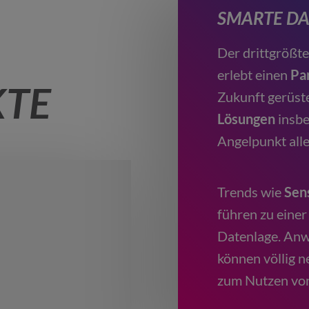
SMARTE DA
Der drittgrößte
erlebt einen
Pa
TE
Zukunft gerüste
Lösungen
insb
Angelpunkt all
Trends wie
Sen
führen zu einer
Datenlage. Anw
können völlig n
zum Nutzen von