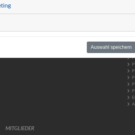
H
eting
P
R
A
Date
R
P
Auswahl speichern
P
P
P
P
P
P
P
E
A
MITGLIEDER