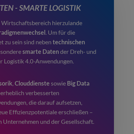
TEN - SMARTE LOGISTIK
 Wirtschaftsbereich hierzulande
radigmenwechsel
. Um für die
t zu sein sind neben
technischen
esondere
smarte Daten
der Dreh- und
er Logistik 4.0-Anwendungen.
sorik
,
Clouddienste
sowie
Big Data
 erheblich verbesserten
endungen, die darauf aufsetzen,
eue Effizienzpotentiale erschließen –
 Unternehmen und der Gesellschaft.