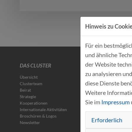
Hinweis zu Cookie
Für ein bestmögli
und ähnliche Techn
der Website techn
DAS CLUSTER
zu analysieren und
Übersicht
diese Dienste benö
Clusterteam
Beirat
Weitere Informati
Strategie
Sie im
Impressum
Kooperationen
Internationale Aktivitäten
Broschüren & Logos
Erforderlich
Newsletter