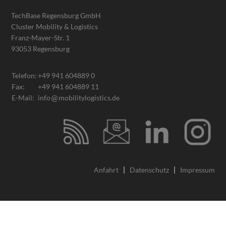
TechBase Regensburg GmbH
Cluster Mobility & Logistics
Franz-Mayer-Str. 1
93053 Regensburg
Telefon:
+49 941 604889 0
Fax:
+49 941 604889 11
E-Mail:
info
mobilitylogistics.de
Anfahrt
Datenschutz
Impressum