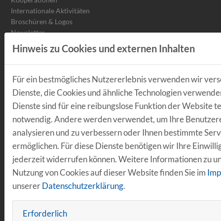
Internationale Aktivitäten
Broschüren & Logos
Newsletter
Hinweis zu Cookies und externen Inhalten
NEWS & EVENTS
Für ein bestmögliches Nutzererlebnis verwenden wir ver
News
Dienste, die Cookies und ähnliche Technologien verwenden
Presse
Dienste sind für eine reibungslose Funktion der Website t
Erfolgsgeschichten
notwendig. Andere werden verwendet, um Ihre Benutzer
Events
analysieren und zu verbessern oder Ihnen bestimmte Serv
Partner Events
Rückblicke
ermöglichen. Für diese Dienste benötigen wir Ihre Einwillig
Jobs
jederzeit widerrufen können. Weitere Informationen zu u
Podcast Transformationschampions
Nutzung von Cookies auf dieser Website finden Sie im
Imp
unserer
Datenschutzerklärung
.
MOBILITY
Erforderlich