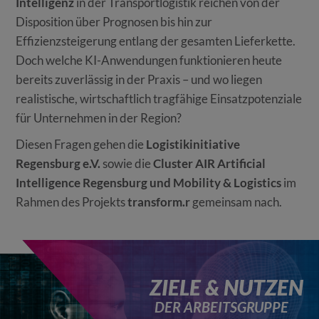
Intelligenz
in der Transportlogistik reichen von der
Disposition über Prognosen bis hin zur
Effizienzsteigerung entlang der gesamten Lieferkette.
Doch welche KI-Anwendungen funktionieren heute
bereits zuverlässig in der Praxis – und wo liegen
realistische, wirtschaftlich tragfähige Einsatzpotenziale
für Unternehmen in der Region?
Diesen Fragen gehen die
Logistikinitiative
Regensburg e.V.
sowie die
Cluster AIR Artificial
Intelligence Regensburg und Mobility & Logistics
im
Rahmen des Projekts
transform.r
gemeinsam nach.
ZIELE & NUTZEN
DER ARBEITSGRUPPE