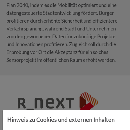
Plan 2040, indem es die Mobilität optimiert und eine
datengesteuerte Stadtentwicklung fördert. Bürger
profitieren durch erhöhte Sicherheit und effizientere
Verkehrsplanung, während Stadt und Unternehmen
von den gewonnenen Daten für zukünftige Projekte
und Innovationen profitieren. Zugleich soll durch die
Erprobung vor Ort die Akzeptanz für ein solches
Sensorprojekt im öffentlichen Raum erhöht werden.
Hinweis zu Cookies und externen Inhalten