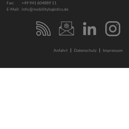
Fax:
+49 941 604889 11
E-Mail:
info
mobilitylogistics.de
Anfahrt
Datenschutz
Impressum