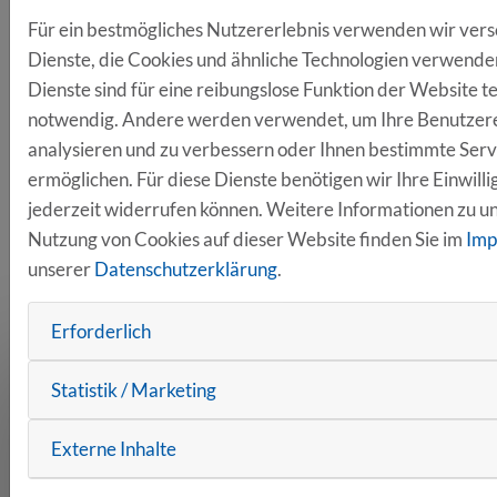
Für ein bestmögliches Nutzererlebnis verwenden wir ver
Dienste, die Cookies und ähnliche Technologien verwenden
Dienste sind für eine reibungslose Funktion der Website t
notwendig. Andere werden verwendet, um Ihre Benutzer
analysieren und zu verbessern oder Ihnen bestimmte Serv
ermöglichen. Für diese Dienste benötigen wir Ihre Einwillig
jederzeit widerrufen können. Weitere Informationen zu u
Nutzung von Cookies auf dieser Website finden Sie im
Imp
unserer
Datenschutzerklärung
.
Erforderlich
ANSPRECHPARTNER
Statistik / Marketing
Uwe Pfeil
Externe Inhalte
Clustermanager
Tel. +49 941 604889 55