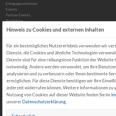
Erfolgsgeschichten
Events
Partner Events
Rückblicke
Jobs
Hinweis zu Cookies und externen Inhalten
Podcast Transformationschampions
Für ein bestmögliches Nutzererlebnis verwenden wir ver
MOBILITY
Dienste, die Cookies und ähnliche Technologien verwende
Dienste sind für eine reibungslose Funktion der Website 
Fahrzeuge & Infrastruktur
notwendig. Andere werden verwendet, um Ihre Benutzer
Projekt Drive2Transform
analysieren und zu verbessern oder Ihnen bestimmte Ser
Projekt transform.r
ermöglichen. Für diese Dienste benötigen wir Ihre Einwilli
Elektrobus Emil
Abgeschlossene Projekte
jederzeit widerrufen können. Weitere Informationen zu 
Nachhaltige Mobilität
Nutzung von Cookies auf dieser Website finden Sie im
Im
Arbeitsgruppe Fahrradwirtschaft
unserer
Datenschutzerklärung
.
Projekt DInO
H2.R Wasserstoffrunde Regensburg