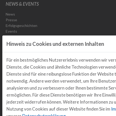
NEWS & EVENTS
News
Presse
Erfolgsgeschichten
Events
Partner Events
Rückblicke
Hinweis zu Cookies und externen Inhalten
Jobs
Podcast Transformationschampions
Für ein bestmögliches Nutzererlebnis verwenden wir ver
Dienste, die Cookies und ähnliche Technologien verwende
MOBILITY
Dienste sind für eine reibungslose Funktion der Website 
notwendig. Andere werden verwendet, um Ihre Benutzer
Fahrzeuge & Infrastruktur
analysieren und zu verbessern oder Ihnen bestimmte Ser
Projekt Drive2Transform
ermöglichen. Für diese Dienste benötigen wir Ihre Einwilli
Projekt transform.r
jederzeit widerrufen können. Weitere Informationen zu 
Elektrobus Emil
Abgeschlossene Projekte
Nutzung von Cookies auf dieser Website finden Sie im
Im
Nachhaltige Mobilität
unserer
Datenschutzerklärung
.