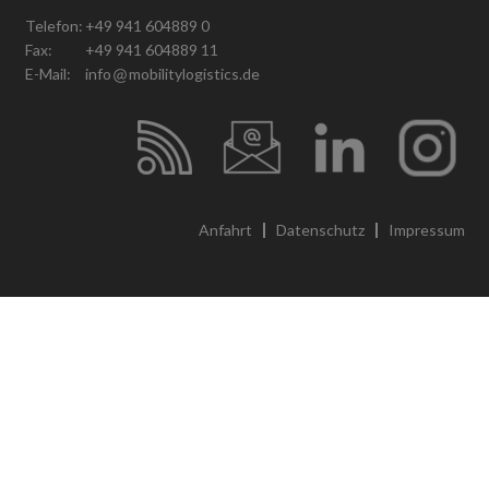
Telefon:
+49 941 604889 0
Fax:
+49 941 604889 11
E-Mail:
info
mobilitylogistics.de
Anfahrt
Datenschutz
Impressum