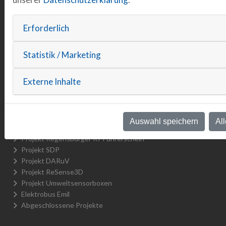
Arbeitsgruppe Fahrradwirtschaft
Projekt DInO
Erforderlich
H2.R Wasserstoffrunde Regensburg
Plattform Safe & Sustainable Mobility
Statistik / Marketing
Regensburg Smart City R_NEXT
Abgeschlossene Projekte
Daten & Vernetzung
Externe Inhalte
R_Lab Mobilität
Projekt BAIKOR_R
Projekt RSU-Test
Auswahl speichern
Al
Projekt WiSe OMV
Projekt Regensburger KI-Führerschein
Projekt SDP
Projekt DARuV
Projekt ReSense3D
Projekt Umweltsensorboxen
Elektrobus Emil
Abgeschlossene Projekte