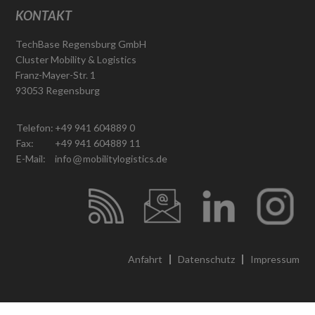
KONTAKT
TechBase Regensburg GmbH
Cluster Mobility & Logistics
Franz-Mayer-Str. 1
93053 Regensburg
Telefon:
+49 941 604889 0
Fax:
+49 941 604889 11
E-Mail:
info
mobilitylogistics.de
Anfahrt
Datenschutz
Impressum