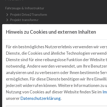
Fahrzeuge & Infrastruktur
Projekt Drive2Transform
Projekt transform.r
Elektrobus Emil
Abgeschlossene Projekte
Hinweis zu Cookies und externen Inhalten
Nachhaltige Mobilität
Arbeitsgruppe Fahrradwirtschaft
Für ein bestmögliches Nutzererlebnis verwenden wir ver
Projekt DInO
Dienste, die Cookies und ähnliche Technologien verwende
H2.R Wasserstoffrunde Regensburg
Plattform Safe & Sustainable Mobility
Dienste sind für eine reibungslose Funktion der Website 
Regensburg Smart City R_NEXT
notwendig. Andere werden verwendet, um Ihre Benutzer
Abgeschlossene Projekte
analysieren und zu verbessern oder Ihnen bestimmte Ser
Daten & Vernetzung
ermöglichen. Für diese Dienste benötigen wir Ihre Einwilli
R_Lab Mobilität
jederzeit widerrufen können. Weitere Informationen zu 
Projekt BAIKOR_R
Nutzung von Cookies auf dieser Website finden Sie im
Im
Projekt RSU-Test
unserer
Datenschutzerklärung
.
Projekt WiSe OMV
Projekt Regensburger KI-Führerschein