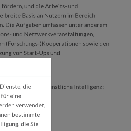
fördern, und die Arbeits- und
 breite Basis an Nutzern im Bereich
ken. Die Aufgaben umfassen unter anderem
ions- und Netzwerkveranstaltungen,
von (Forschungs-)Kooperationen sowie den
tzung von Start-Ups und
Dienste, die
mpetenzzentrum Künstliche Intelligenz:
für eine
werden verwendet,
Ihnen bestimmte
ligung, die Sie