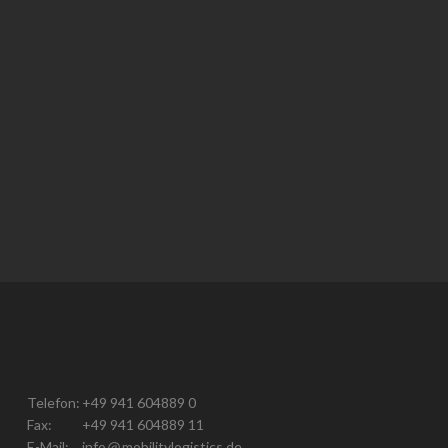
Telefon:
+49 941 604889 0
Fax:
+49 941 604889 11
E-Mail:
info
mobilitylogistics.de