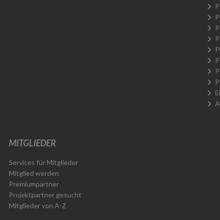
P
P
P
P
P
P
P
P
E
A
MITGLIEDER
Services für Mitglieder
Mitglied werden
Premiumpartner
Projektpartner gesucht
Mitglieder von A-Z