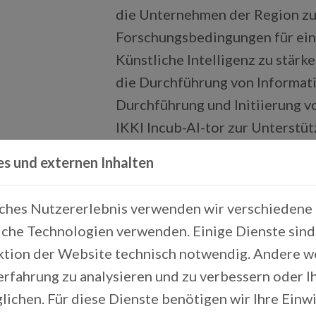
die Unternehmen der Region zu 
Forschungsbedingungen für eine
Künstliche Intelligenz zu stär
die Durchführung von Informat
Durchführung und Initiierung 
IKKI Incub-AI-tor zur Unterstü
Gründungsvorhaben.
es und externen Inhalten
Ansprechpartner IKKI:
iches Nutzererlebnis verwenden wir verschiedene 
Leitung Innovations- und Ko
che Technologien verwenden. Einige Dienste sind 
Prof. Dr.-Ing. Ulrich Schäfer
ktion der Website technisch notwendig. Andere 
Sebastian Steindl
erfahrung zu analysieren und zu verbessern oder 
s.steindl
oth-aw.de
lichen. Für diese Dienste benötigen wir Ihre Einwil