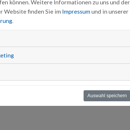
oth-aw.de
ufen können. Weitere Informationen zu uns und de
r Website finden Sie im
Impressum
und in unserer
Anschrift
ärung
.
Kaiser-Wilhelm-Ring 23
92224 Amberg
keting
Ansprechpartner
Prof. Dr. Simon J. Preis
+49 961 382-1317
s.preis
oth-aw.de
Auswahl speichern