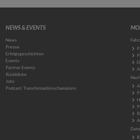
NEWS & EVENTS
MOB
News
Fahr
Presse
P
Erfolgsgeschichten
P
Events
E
Partner Events
A
Rückblicke
Nach
Jobs
A
Podcast Transformationschampions
P
H
P
R
A
Date
R