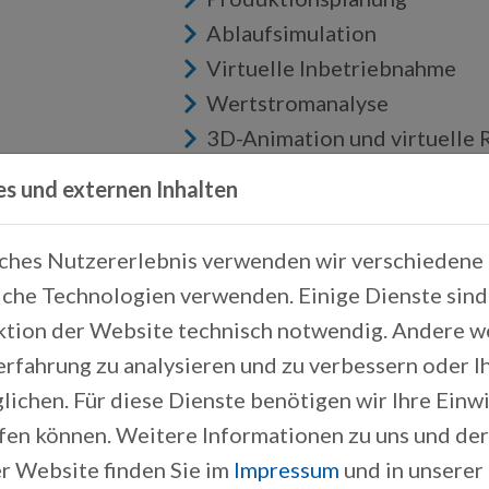
Ablaufsimulation
Virtuelle Inbetriebnahme
Wertstromanalyse
3D-Animation und virtuelle R
Digitale Fabrik
es und externen Inhalten
Digitaler Zwilling
Fabrik- und Hallenplanung
iches Nutzererlebnis verwenden wir verschiedene 
Supply Chain Simulation
che Technologien verwenden. Einige Dienste sind 
Materialflusssimulation
ktion der Website technisch notwendig. Andere 
Emulation
erfahrung zu analysieren und zu verbessern oder 
lichen. Für diese Dienste benötigen wir Ihre Einwil
ufen können. Weitere Informationen zu uns und de
PRODUKTE
r Website finden Sie im
Impressum
und in unserer