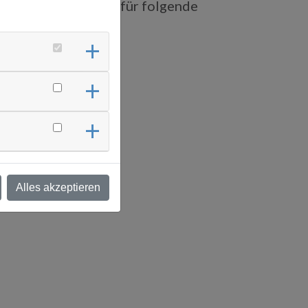
oftware-Distributor für folgende
steme:
d Simulation
Alles akzeptieren