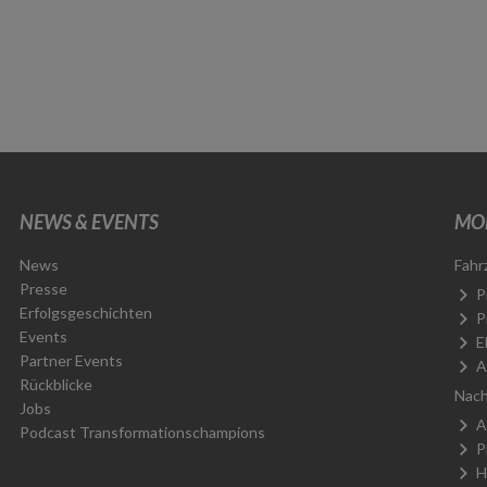
NEWS & EVENTS
MOB
News
Fahr
Presse
P
Erfolgsgeschichten
P
Events
E
Partner Events
A
Rückblicke
Nach
Jobs
A
Podcast Transformationschampions
P
H