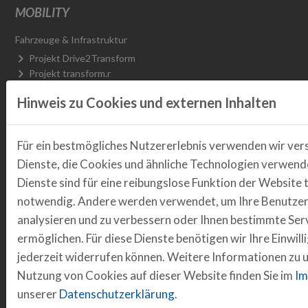
MOBILITY
Fahrzeuge & Infrastruktur
Projekt Drive2Transform
Projekt transform.r
Elektrobus Emil
Hinweis zu Cookies und externen Inhalten
Abgeschlossene Projekte
Nachhaltige Mobilität
Arbeitsgruppe Fahrradwirtschaft
Für ein bestmögliches Nutzererlebnis verwenden wir ver
Projekt DInO
Dienste, die Cookies und ähnliche Technologien verwende
H2.R Wasserstoffrunde Regensburg
Dienste sind für eine reibungslose Funktion der Website 
Plattform Safe & Sustainable Mobility
notwendig. Andere werden verwendet, um Ihre Benutzer
Regensburg Smart City R_NEXT
Abgeschlossene Projekte
analysieren und zu verbessern oder Ihnen bestimmte Ser
Daten & Vernetzung
ermöglichen. Für diese Dienste benötigen wir Ihre Einwilli
R_Lab Mobilität
jederzeit widerrufen können. Weitere Informationen zu 
Projekt BAIKOR_R
Nutzung von Cookies auf dieser Website finden Sie im
Im
Projekt RSU-Test
unserer
Datenschutzerklärung
.
Projekt WiSe OMV