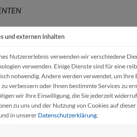
ENTEN
s und externen Inhalten
rtner bei der Wirtschaftskanzlei GSK Stockmann in 
r leitet er den Mobility-Sektor der Kanzlei. Sein Tä
ches Nutzererlebnis verwenden wir verschiedene Dien
züberschreitenden M&A-Transaktionen, bei gesellsch
ologien verwenden. Einige Dienste sind für eine rei
 Themen berät Dr. Andreas Bauer vor allem mittelst
isch notwendig. Andere werden verwendet, um Ihre
obilherstellung und Energie investieren.
 zu verbessern oder Ihnen bestimmte Services zu er
inigung Gesellschaftsrecht e.V. sowie des TMA Deutsc
tigen wir Ihre Einwilligung, die Sie jederzeit widerr
eich der Unternehmensfinanzierung sowie zu neuen 
onen zu uns und der Nutzung von Cookies auf dieser
und in unserer
Datenschutzerklärung
.