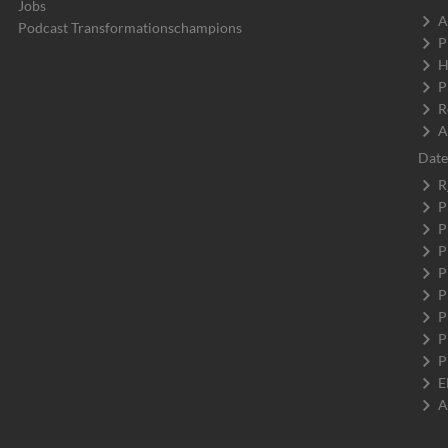
Jobs
A
Podcast Transformationschampions
P
H
P
R
A
Date
R
P
P
P
P
P
P
P
P
E
A