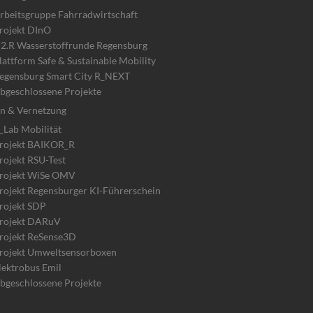
rbeitsgruppe Fahrradwirtschaft
rojekt DInO
2.R Wasserstoffrunde Regensburg
lattform Safe & Sustainable Mobility
egensburg Smart City R_NEXT
bgeschlossene Projekte
n & Vernetzung
_Lab Mobilität
rojekt BAIKOR_R
rojekt RSU-Test
rojekt WiSe OMV
rojekt Regensburger KI-Führerschein
rojekt SDP
rojekt DARuV
rojekt ReSense3D
rojekt Umweltsensorboxen
lektrobus Emil
bgeschlossene Projekte