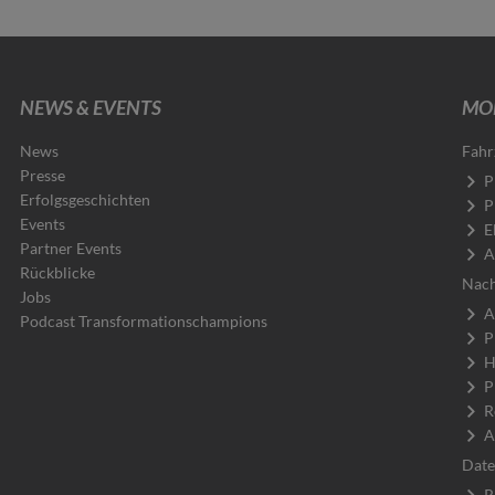
NEWS & EVENTS
MOB
News
Fahr
Presse
P
Erfolgsgeschichten
P
Events
E
Partner Events
A
Rückblicke
Nach
Jobs
A
Podcast Transformationschampions
P
H
P
R
A
Date
R