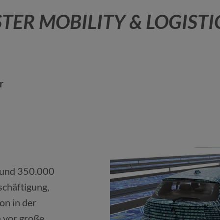
ER MOBILITY & LOGISTI
r
 rund 350.000
schäftigung,
on in der
 vor große,