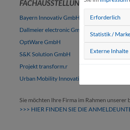
FACHAUSSTELLUNG
Erforderlich
Bayern Innovativ GmbH
Dallmeier electronic GmbH
Statistik / Mark
OptWare GmbH
Externe Inhalte
S&K Solution GmbH
Projekt transform.r
Urban Mobility Innovations
Sie möchten Ihre Firma im Rahmen unserer b
>>> HIER FINDEN SIE DIE ANMELDEUN