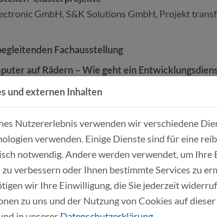
ctronic GmbH, S&K Solutions GmbH, Projekt transfo
 begleitenden Fachausstellung
ter auf Rädern – Wie geht ein Entwicklungsdienst
s GmbH
s und externen Inhalten
g von Mobilität: Szenarien zur Transformation hin zu
ches Nutzererlebnis verwenden wir verschiedene Dien
ologien verwenden. Einige Dienste sind für eine rei
ysteme - die Basis zur Technologie Transformation
isch notwendig. Andere werden verwendet, um Ihre
mbH
 zu verbessern oder Ihnen bestimmte Services zu er
tigen wir Ihre Einwilligung, die Sie jederzeit widerr
onen zu uns und der Nutzung von Cookies auf dieser
und in unserer
Datenschutzerklärung
.