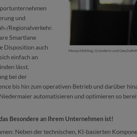
nsportunternehmen
ierung und
h-/Regionalverkehr.
ware Smartlane
te Disposition auch
Monja Mühling, Gründerin und Geschäfts
sich einfach an
nden lässt.
ung bei der
igence bis hin zum operativen Betrieb und darüber 
iedermaier automatisieren und optimieren so bereits 
s das Besondere an Ihrem Unternehmen ist!
men: Neben der technischen, KI-basierten Komponente