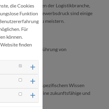
tisch allen Bereichen der Logistikbranche,
ste, die Cookies
nde Preis- und Wettbewerbsdruck sind einige
bungslose Funktion
 diese erfolgreich zu meistern.
 Benutzererfahrung
möglichen. Für
ufen können.
 Website finden
ganisation und Durchführung von
actices und branchenspezifischem Wissen
 gemeinsames Ziel: Eine zukunftsfähige und