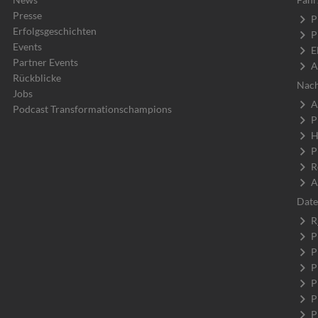
Presse
P
Erfolgsgeschichten
P
Events
E
Partner Events
A
Rückblicke
Nach
Jobs
A
Podcast Transformationschampions
P
H
P
R
A
Date
R
P
P
P
P
P
P