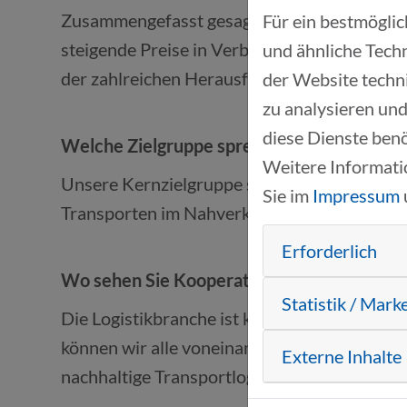
Zusammengefasst gesagt, machen wir unsere 
Für ein bestmögli
steigende Preise in Verbindung mit wachsen
und ähnliche Techn
der zahlreichen Herausforderungen, vor dene
der Website techn
zu analysieren und
diese Dienste benö
Welche Zielgruppe sprechen Sie mit Ihren
Weitere Informati
Unsere Kernzielgruppe sind Speditionen und
Sie im
Impressum
Transporten im Nahverkehr zuständig sind.
Erforderlich
Wo sehen Sie Kooperationspotenzial mit an
Statistik / Mark
Die Logistikbranche ist komplex und dynami
können wir alle voneinander lernen und gem
Externe Inhalte
nachhaltige Transportlogistik zu gestalten!