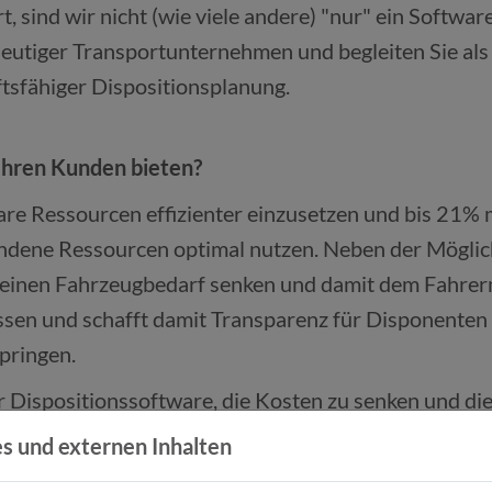
, sind wir nicht (wie viele andere) "nur" ein Softwa
tiger Transportunternehmen und begleiten Sie als ve
ftsfähiger Dispositionsplanung.
hren Kunden bieten?
e Ressourcen effizienter einzusetzen und bis 21% m
dene Ressourcen optimal nutzen. Neben der Möglich
meinen Fahrzeugbedarf senken und damit dem Fahre
ssen und schafft damit Transparenz für Disponenten 
pringen.
Dispositionssoftware, die Kosten zu senken und die N
e Fahrzeugauslastung und senkt damit die Fuhrparkk
s und externen Inhalten
eniger Kilometer bedeuten auch eine merkliche Senk