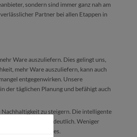
reanbieter, sondern sind immer ganz nah am
rlässlicher Partner bei allen Etappen in
ehr Ware auszuliefern. Dies gelingt uns,
keit, mehr Ware auszuliefern, kann auch
rmangel entgegenwirken. Unsere
in der täglichen Planung und befähigt auch
achhaltigkeit zu steigern. Die intelligente
osten um bis zu 20% deutlich. Weniger
ung des CO2 Ausstoßes.