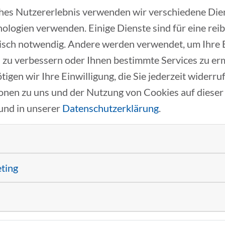
Kunden zukunftsfähig. Der Fachkräftemangel in prak
ches Nutzererlebnis verwenden wir verschiedene Dien
dem Bewusstsein für Green Logistics und der steige
ologien verwenden. Einige Dienste sind für eine rei
n unsere Kunden stehen. Wir unterstützen Sie dabei,
isch notwendig. Andere werden verwendet, um Ihre
 zu verbessern oder Ihnen bestimmte Services zu er
tigen wir Ihre Einwilligung, die Sie jederzeit widerr
 Produkten an?
onen zu uns und der Nutzung von Cookies auf dieser
 allgemein alle Logistikunternehmen, die für die Or
und in unserer
Datenschutzerklärung
.
deren Mitgliedern des Clusters?
eting
sch. Durch den Austausch von Erfahrungen, Best Pr
einsam Prozesse verbessern. Denn wir haben alle ein