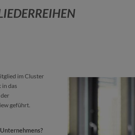
LIEDERREIHEN
tglied im Cluster
 in das
 der
iew geführt.
es Unternehmens?