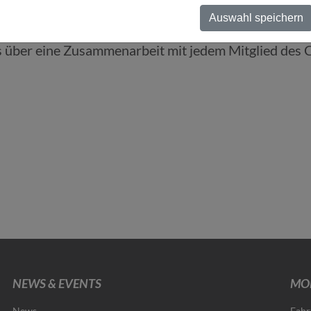
 ganzes Potenzial erreichen, wenn Transportplanung u
Auswahl speichern
netzwerk mit namhaften Unternehmen aus den Bereic
s über eine Zusammenarbeit mit jedem Mitglied des C
NEWS & EVENTS
MOB
News
Fahr