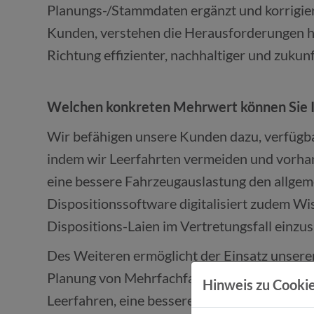
Planungs-/Stammdaten ergänzt und korrigiert
Kunden, verstehen die Herausforderungen heu
Richtung effizienter, nachhaltiger und zukun
Welchen konkreten Mehrwert können Sie I
Wir befähigen unsere Kunden dazu, verfügbar
indem wir Leerfahrten vermeiden und vorhan
eine bessere Fahrzeugauslastung den allge
Dispositionssoftware digitalisiert zudem Wi
Dispositions-Laien im Vertretungsfall einzus
Des Weiteren ermöglicht der Einsatz unserer 
Planung von Mehrfachfahrten erhöht u.a. di
Hinweis zu Cookie
Leerfahren, eine bessere Auslastung und w