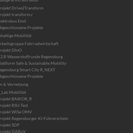
rojekt Drive2Transform
rojekt transform.r
lektrobus Emil
bgeschlossene Projekte
haltige Mobilität
rbeitsgruppe Fahrradwirtschaft
rojekt DInO
2.R Wasserstoffrunde Regensburg
lattform Safe & Sustainable Mobility
egensburg Smart City R_NEXT
bgeschlossene Projekte
n & Vernetzung
_Lab Mobilität
rojekt BAIKOR_R
rojekt RSU-Test
rojekt WiSe OMV
rojekt Regensburger KI-Führerschein
rojekt SDP
rojekt DARuV