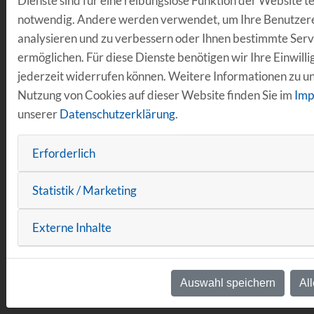
Dienste sind für eine reibungslose Funktion der Website t
Nachhaltige Mobilität
notwendig. Andere werden verwendet, um Ihre Benutzer
Arbeitsgruppe Fahrradwirtschaft
analysieren und zu verbessern oder Ihnen bestimmte Serv
Projekt DInO
H2.R Wasserstoffrunde Regensburg
ermöglichen. Für diese Dienste benötigen wir Ihre Einwillig
Plattform Safe & Sustainable Mobility
jederzeit widerrufen können. Weitere Informationen zu u
Regensburg Smart City R_NEXT
Nutzung von Cookies auf dieser Website finden Sie im
Imp
Abgeschlossene Projekte
unserer
Datenschutzerklärung
.
Daten & Vernetzung
R_Lab Mobilität
Erforderlich
Projekt BAIKOR_R
Projekt RSU-Test
Projekt WiSe OMV
Statistik / Marketing
Projekt Regensburger KI-Führerschein
Projekt SDP
Externe Inhalte
Projekt DARuV
Projekt ReSense3D
Projekt Umweltsensorboxen
Elektrobus Emil
Auswahl speichern
Al
Abgeschlossene Projekte