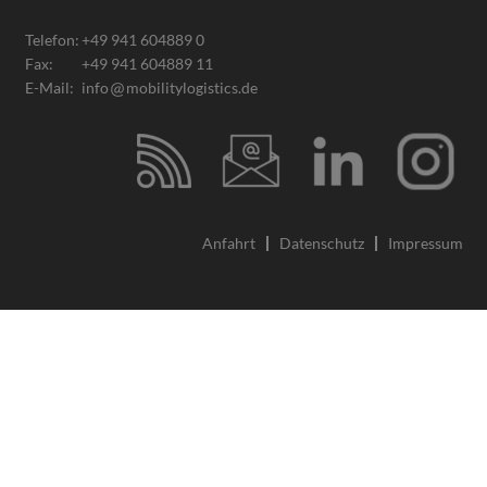
Telefon:
+49 941 604889 0
Fax:
+49 941 604889 11
E-Mail:
info
mobilitylogistics.de
Anfahrt
Datenschutz
Impressum