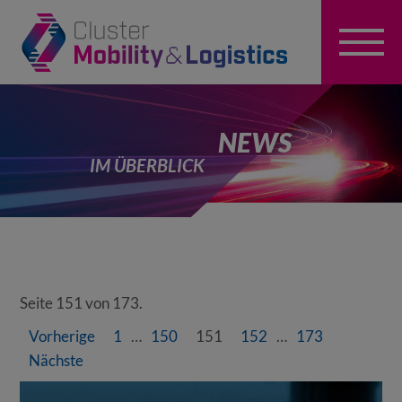
NEWS
IM ÜBERBLICK
Seite 151 von 173.
Vorherige
1
…
150
151
152
…
173
Nächste