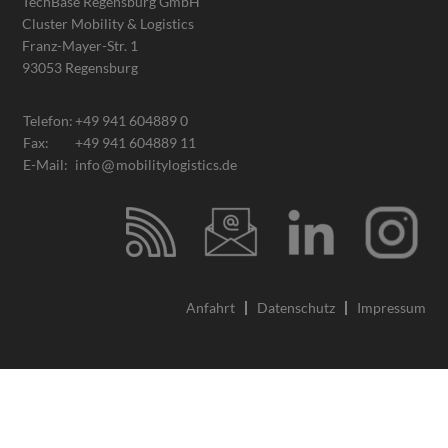
TechBase Regensburg GmbH
Cluster Mobility & Logistics
Franz-Mayer-Str. 1
93053 Regensburg
Telefon:
+49 941 604889 0
Fax:
+49 941 604889 11
E-Mail:
info
mobilitylogistics.de
Anfahrt
Datenschutz
Impressum